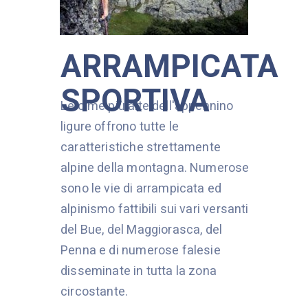
ARRAMPICATA
SPORTIVA
Le cime più alte dell'appennino
ligure offrono tutte le
caratteristiche strettamente
alpine della montagna. Numerose
sono le vie di arrampicata ed
alpinismo fattibili sui vari versanti
del Bue, del Maggiorasca, del
Penna e di numerose falesie
disseminate in tutta la zona
circostante.