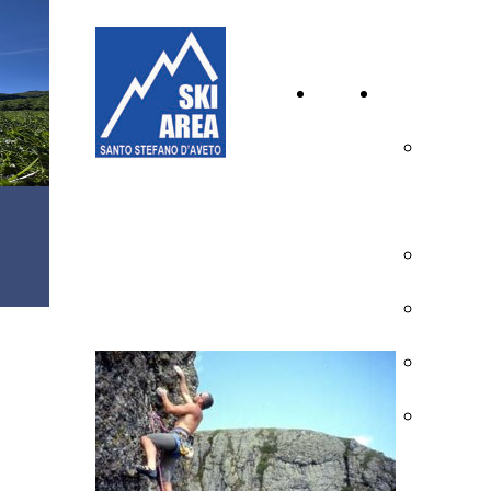
Home
Inverno
Page
Calendar
Aperture
ARRAMPICATA
Tariffe
Impianti
Piste
Scuola S